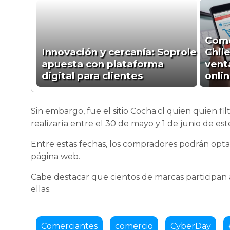
Come
Innovación y cercanía: Soprole
Chil
apuesta con plataforma
vent
digital para clientes
onli
Sin embargo, fue el sitio Cocha.cl quien quien fil
realizaría entre el 30 de mayo y 1 de junio de est
Entre estas fechas, los compradores podrán opta
página web.
Cabe destacar que cientos de marcas participan
ellas.
Comerciantes
comercio
CyberDay