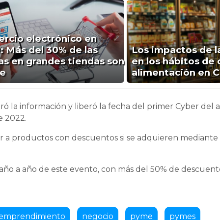
rcio electrónico en
e: Más del 30% de las
Los impactos de la
as en grandes tiendas son
en los hábitos de
ne
alimentación en C
tró la información y liberó la fecha del primer Cyber del 
e 2022.
r a productos con descuentos si se adquieren mediante 
 año a año de este evento, con más del 50% de descuen
emprendimiento
negocio
pyme
pymes