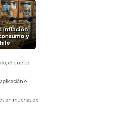
 inflación
 consumo y
hile
año, el que se
aplicación o
tos en muchas de