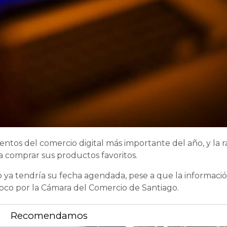
ntos del comercio digital más importante del año, y la 
a comprar sus productos favoritos.
to ya tendría su fecha agendada, pese a que la informació
mpoco por la Cámara del Comercio de Santiago.
Recomendamos