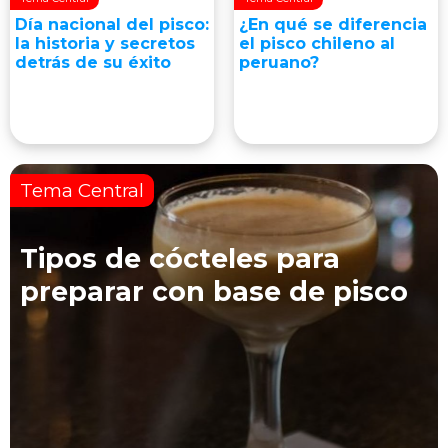
Día nacional del pisco:
¿En qué se diferencia
la historia y secretos
el pisco chileno al
detrás de su éxito
peruano?
Tema Central
Tipos de cócteles para
preparar con base de pisco