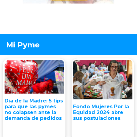
Mi Pyme
Día de la Madre: 5 tips
para que las pymes
Fondo Mujeres Por la
no colapsen ante la
Equidad 2024 abre
demanda de pedidos
sus postulaciones