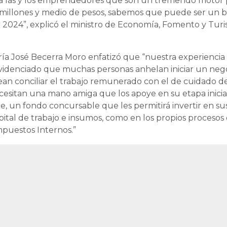
o a las y los emprendedores que son un tremendo motor 
 millones y medio de pesos, sabemos que puede ser un
2024”, explicó el ministro de Economía, Fomento y Turi
ría José Becerra Moro enfatizó que “nuestra experiencia
denciado que muchas personas anhelan iniciar un nego
 conciliar el trabajo remunerado con el de cuidado de s
cesitan una mano amiga que los apoye en su etapa inicial
 un fondo concursable que les permitirá invertir en sus
pital de trabajo e insumos, como en los propios procesos
mpuestos Internos.”