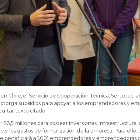
n Chile, el Servicio de Cooperación Técnica, Sercotec, 
 otorga subsidios para apoyar a los emprendedores y e
ultar texto citado
3,5 millones para costear inversiones, infraestructura, 
ajo y los gastos de formalización de la empresa. Para ello
ue beneficiará a 1.001 emprendedores y emprendedoras d