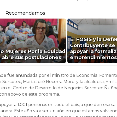
Recomendamos
El FOSIS y la Defe
Contribuyente se
o Mujeres Por la Equidad
apoyar la formaliz
 abre sus postulaciones
emprendimientos
nde fue anunciada por el ministro de Economía, Foment
Sercotec, María José Becerra Moro, y la alcaldesa, Emilia 
 en el Centro de Desarrollo de Negocios Sercotec Ñuñoa
con apoyo de este programa.
apoyar a 1.001 personas en todo el país, a que den ese salt
manera. Este año va a ser un año en que estamos volvien