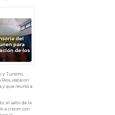
nsoría del
 unen para
ación de los
o y Turismo,
Rios, visitaron
 y que reunió a
o, el salto de la
do a crecer con