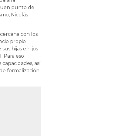
para la
 buen punto de
smo, Nicolás
 cercana con los
cio propio
us hijas e hijos
. Para eso
 capacidades, así
 de formalización