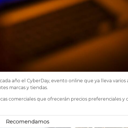
cada año el CyberDay, evento online que ya lleva varios
tes marcas y tiendas.
cas comerciales que ofrecerán precios preferenciales y
Recomendamos