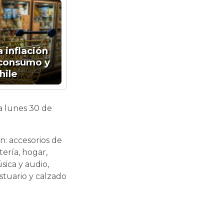
 inflación
 consumo y
hile
a lunes 30 de
n: accesorios de
tería, hogar,
sica y audio,
estuario y calzado