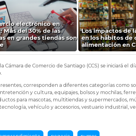
rcio electrónico en
e: Más del 30% de las
Los impactos de la
as en grandes tiendas son
en los hábitos de
ne
alimentación en C
a Cámara de Comercio de Santiago (CCS) se iniciará el dí
.
resentes, corresponden a diferentes categorías como so
retención y cultura, equipajes, bolsos y mochilas, ferre
 productos para mascotas, multitiendas y supermercados, mú
, tecnología, vehículo y accesorios, vestuario industrial, v