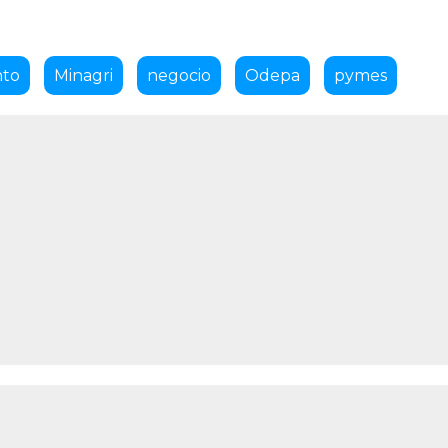
nto
Minagri
negocio
Odepa
pymes