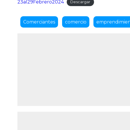
23al29Febrero2024
Descargar
Comerciantes
comercio
emprendimie