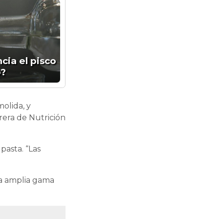
cia el pisco
o?
olida, y
rrera de Nutrición
pasta. “Las
na amplia gama