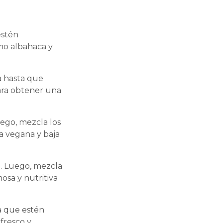
estén
mo albahaca y
va hasta que
para obtener una
uego, mezcla los
sa vegana y baja
n. Luego, mezcla
osa y nutritiva
a que estén
fresco y