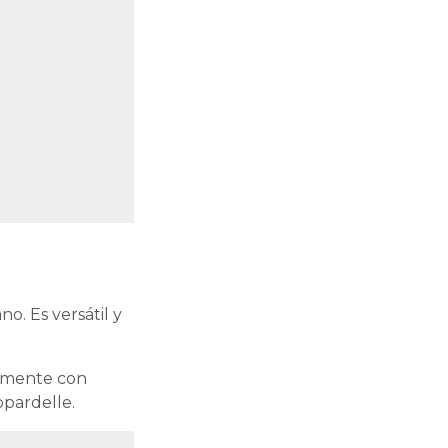
o. Es versátil y
tamente con
ppardelle.