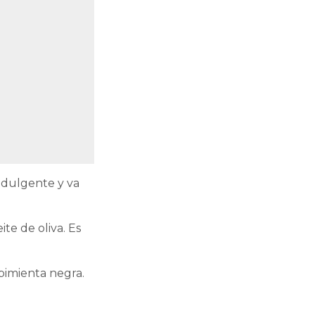
ndulgente y va
te de oliva. Es
pimienta negra.