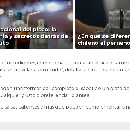
acional del pisco: la
ria y secretos detrás de
¿En qué se diferen
xito
chileno al peruan
 de ingredientes, como tomate, crema, albahaca o carne m
adas o mezcladas en crudo”, detalla la directora de la ca
ez.
pueden transformar por completo el sabor de un plato de 
 cualquier gusto o preferencia”, plantea.
e salsas calientes y frías que pueden complementar u