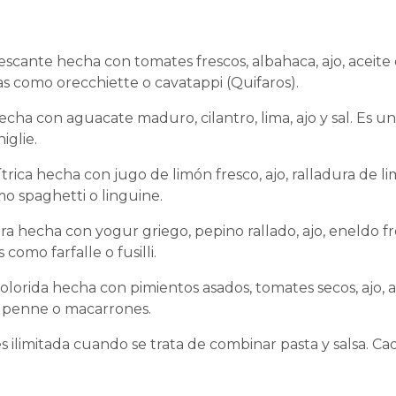
rescante hecha con tomates frescos, albahaca, ajo, aceite 
as como orecchiette o cavatappi (Quifaros).
cha con aguacate maduro, cilantro, lima, ajo y sal. Es u
iglie.
trica hecha con jugo de limón fresco, ajo, ralladura de lim
mo spaghetti o linguine.
era hecha con yogur griego, pepino rallado, ajo, eneldo f
como farfalle o fusilli.
olorida hecha con pimientos asados, tomates secos, ajo, a
mo penne o macarrones.
es ilimitada cuando se trata de combinar pasta y salsa. Ca