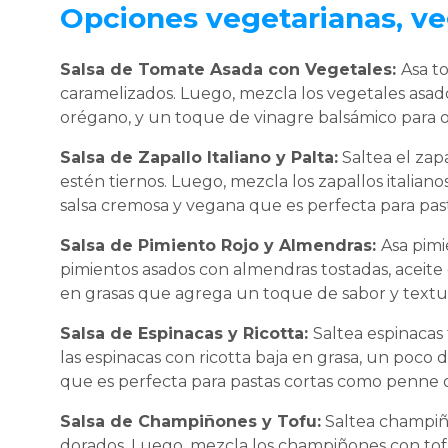
Opciones vegetarianas, ve
Salsa de Tomate Asada con Vegetales:
Asa t
caramelizados. Luego, mezcla los vegetales asad
orégano, y un toque de vinagre balsámico para o
Salsa de Zapallo Italiano y Palta:
Saltea el zapa
estén tiernos. Luego, mezcla los zapallos italian
salsa cremosa y vegana que es perfecta para past
Salsa de Pimiento Rojo y Almendras:
Asa pimi
pimientos asados con almendras tostadas, aceite d
en grasas que agrega un toque de sabor y textur
Salsa de Espinacas y Ricotta:
Saltea espinacas
las espinacas con ricotta baja en grasa, un poco
que es perfecta para pastas cortas como penne o 
Salsa de Champiñones y Tofu:
Saltea champiño
dorados. Luego, mezcla los champiñones con tofu 