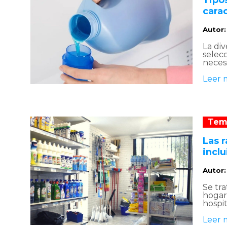
Tipo
carac
Autor
La div
selec
necesi
Leer 
Tem
Las 
inclu
Autor
Se tr
hogar 
hospit
Leer 