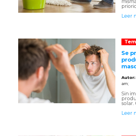
mismas
priori
Leer 
Tem
Se p
prod
masc
Autor
am;
Sin im
produ
solar.
Leer 