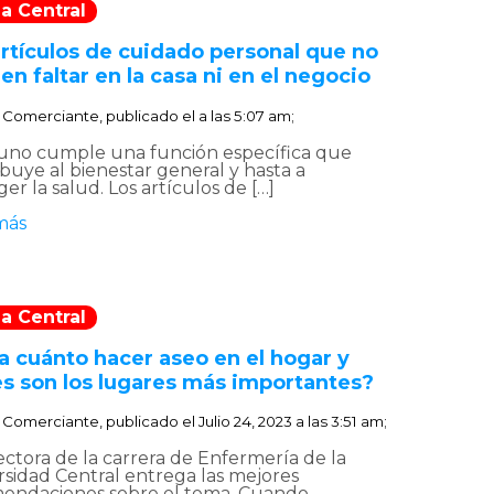
a Central
artículos de cuidado personal que no
n faltar en la casa ni en el negocio
:
Comerciante, publicado el
a las 5:07 am;
uno cumple una función específica que
buye al bienestar general y hasta a
er la salud. Los artículos de […]
más
a Central
a cuánto hacer aseo en el hogar y
es son los lugares más importantes?
:
Comerciante, publicado el
Julio 24, 2023 a las 3:51 am;
ectora de la carrera de Enfermería de la
rsidad Central entrega las mejores
endaciones sobre el tema. Cuando