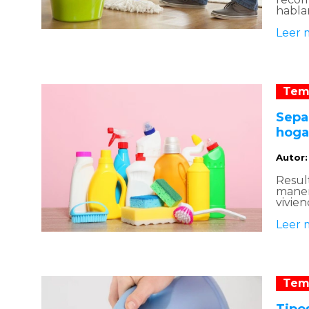
habla
Leer 
Tem
Sepa 
hoga
Autor
Result
maner
vivien
Leer 
Tem