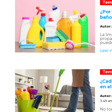
Tem
¿Por
baño
Autor
La lim
propa
puede
Leer 
Tem
¿Cad
en e
Autor
3:49 a
No tod