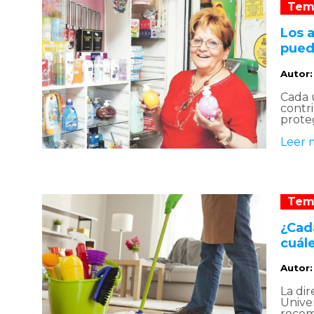
Tem
Los 
puede
Autor
Cada 
contri
proteg
Leer 
Tem
¿Cad
cuál
Autor
La dir
Unive
recom