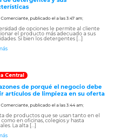
s de detergentes y sus
terísticas
:
Comerciante, publicado el
a las 3:47 am;
ersidad de opciones le permite al cliente
cionar el producto más adecuado a sus
dades. Si bien los detergentes […]
más
a Central
razones de porqué el negocio debe
ir artículos de limpieza en su oferta
:
Comerciante, publicado el
a las 3:44 am;
ata de productos que se usan tanto en el
como en oficinas, colegios y hasta
ales. La alta […]
más