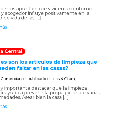
xpertos apuntan que vivir en un entorno
o y acogedor influye positivamente en la
d de vida de las […]
más
a Central
es son los artículos de limpieza que
eden faltar en las casas?
:
Comerciante, publicado el
a las 4:01 am;
y importante destacar que la limpieza
ar ayuda a prevenir la propagación de varias
medades. Asear bien la casa […]
más