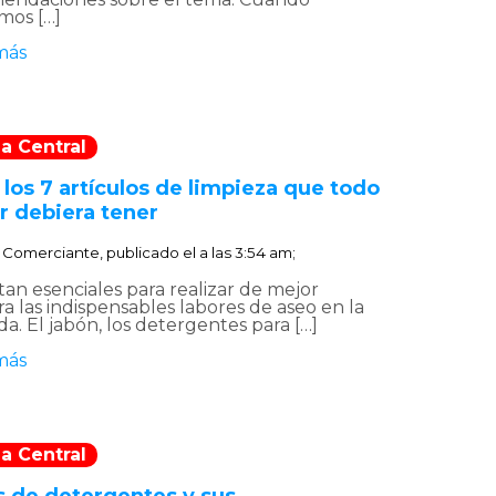
mos […]
más
a Central
los 7 artículos de limpieza que todo
r debiera tener
:
Comerciante, publicado el
a las 3:54 am;
an esenciales para realizar de mejor
a las indispensables labores de aseo en la
da. El jabón, los detergentes para […]
más
a Central