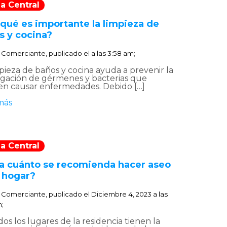
a Central
 qué es importante la limpieza de
s y cocina?
:
Comerciante, publicado el
a las 3:58 am;
pieza de baños y cocina ayuda a prevenir la
gación de gérmenes y bacterias que
n causar enfermedades. Debido […]
más
a Central
a cuánto se recomienda hacer aseo
l hogar?
:
Comerciante, publicado el
Diciembre 4, 2023 a las
m;
os los lugares de la residencia tienen la