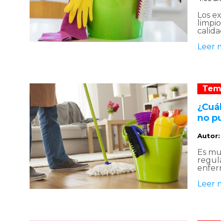
Los e
limpi
calida
Leer 
Tem
¿Cuál
no pu
Autor
Es mu
regul
enfer
Leer 