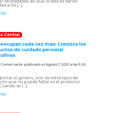
 necesidades, así que le idea es darles
dad a los […]
más
a Central
reocupan cada vez más: Conozca los
uctos de cuidado personal
ulinos
:
Comerciante, publicado el
Agosto 7, 2023 a las 5:00
portar el género, uno de estos tipos de
cto que no puede faltar es el protector
 Cuando se […]
más